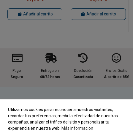
Añadir al carrito
Añadir al carrito
Pago
Entrega en
Devolución
Envíos Gratis
Seguro
48/72 horas
Garantizada
A partir de 85€
Información útil
Utilizamos cookies para reconocer a nuestros visitantes,
recordar tus preferencias, medir la efectividad de nuestras
Contacta con nosotros
campañas, analizar el tráfico del sitio y personalizar tu
experiencia en nuestra web.
Más información