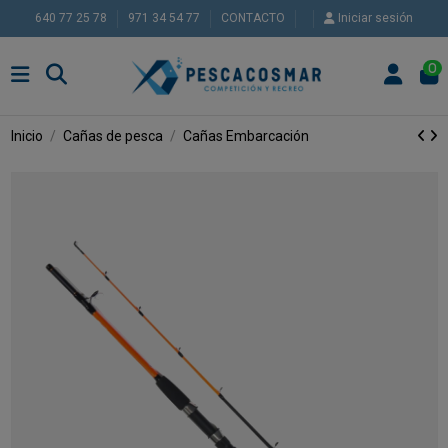
640 77 25 78
971 34 54 77
CONTACTO
Iniciar sesión
0
Inicio
Cañas de pesca
Cañas Embarcación