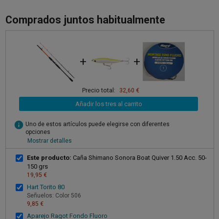
Comprados juntos habitualmente
+
+
Precio total:
32,60 €
Añadir los tres al carrito
info
Uno de estos artículos puede elegirse con diferentes
opciones
Mostrar detalles
Este producto:
Caña Shimano Sonora Boat Quiver 1.50 Acc. 50-
150 grs
19,95 €
Hart Torito 80
Señuelos: Color 506
9,85 €
Aparejo Ragot Fondo Fluoro