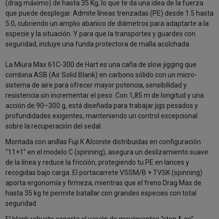
(drag máximo) de hasta 35 Kg, lo que te da una idea de la fuerza
que puede desplegar. Admite líneas trenzadas (PE) desde 1.5 hasta
5.0, cubriendo un amplio abanico de diámetros para adaptarte a la
especie y la situación. Y para que la transportes y guardes con
seguridad, incluye una funda protectora de malla acolchada.
La Miura Max 61C-300 de Hart es una caña de slow jigging que
combina ASB (Air Solid Blank) en carbono sólido con un micro-
sistema de aire para ofrecer mayor potencia, sensibilidad y
resistencia sin incrementar el peso. Con 1,85 m de longitud y una
acción de 90–300 g, está diseñada para trabajar jigs pesados y
profundidades exigentes, manteniendo un control excepcional
sobre la recuperación del sedal.
Montada con anillas Fuji K Alconite distribuidas en configuración
“11+1” en el modelo C (spinning), asegura un deslizamiento suave
de la línea y reduce la fricción, protegiendo tu PE en lances y
recogidas bajo carga. El portacarrete VSSM/B + TVSK (spinning)
aporta ergonomía y firmeza, mientras que el freno Drag Max de
hasta 35 kg te permite batallar con grandes especies con total
seguridad.