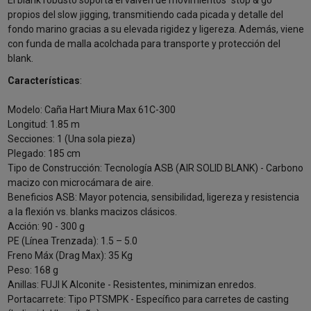
El blank robusto soporta el vaivén de movimientos “stop & go”
propios del slow jigging, transmitiendo cada picada y detalle del
fondo marino gracias a su elevada rigidez y ligereza. Además, viene
con funda de malla acolchada para transporte y protección del
blank.
Características
:
Modelo: Caña Hart Miura Max 61C-300
Longitud: 1.85 m
Secciones: 1 (Una sola pieza)
Plegado: 185 cm
Tipo de Construcción: Tecnología ASB (AIR SOLID BLANK) - Carbono
macizo con microcámara de aire.
Beneficios ASB: Mayor potencia, sensibilidad, ligereza y resistencia
a la flexión vs. blanks macizos clásicos.
Acción: 90 - 300 g
PE (Línea Trenzada): 1.5 – 5.0
Freno Máx (Drag Max): 35 Kg
Peso: 168 g
Anillas: FUJI K Alconite - Resistentes, minimizan enredos.
Portacarrete: Tipo PTSMPK - Específico para carretes de casting