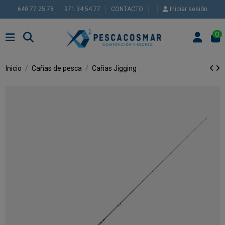
640 77 25 78
971 34 54 77
CONTACTO
Iniciar sesión
0
Inicio
Cañas de pesca
Cañas Jigging