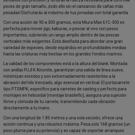
señuelos con precisión y tendrás la fuerza necesaria para controlar
peces de gran tamaño, ¡todo ello sin el cansancio de cañas más
pesadas! Disfrutarás al máximo de tus jornadas con total garantía.
Con una acción de 90 a 300 gramos, esta Miura Max 61C-300 es
perfecta para mover jigs, kaburas, o pescar al vivo con pesos
importantes, cubriendo un rango amplio dentro de las pescas
verticales más exigentes. Está diseñada para abordar una gran
variedad de especies, desde espáridos en profundidades medias
hasta las criaturas más bestias en los grandes fondos marinos.
La calidad de los componentes está a la altura del blank. Montada
con anillas FUJI K Alconite, garantizan una salida de línea suave,
minimizan enredos y son extremadamente resistentes a la
abrasión del hilo trenzado, algo esencial en vertical. El portacarrete
tipo PTSMPK, específico para carretes de casting y perfecto para
montajes en helicoidal (montaje brasileño), asegura una sujeción
firme y cómoda de tu carrete, transmitiendo cada vibración
directamente a tu mano.
Con una longitud de 1.85 metros y una sola sección, ofrece una
acción continua y una robustez máxima. Pesa solo 168 gramos (un
peso pluma para su potencia) y es capaz de soportar arranques