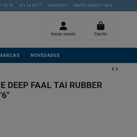
77 25 78
971 34 54 77
CONTACTO
ENVÍOS GRATIS * +85 €
Iniciar sesión
Carrito
MARCAS
NOVEDADES
 DEEP FAAL TAI RUBBER
'6"