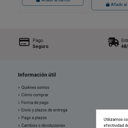
Añadir al carrito
Añadir al 
Pago
Ent
Seguro
48
Información útil
Quiénes somos
Cómo comprar
Forma de pago
Envío y plazos de entrega
Pago a plazos
Utilizamos co
Cambios o devoluciones
efectividad d