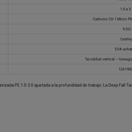
1.0 a 3
Carbono CX-1 Micro Pi
9 SiC
Castin
EVA acha
Tai rubber vertical — besug
126190
nzada PE 1.0-3.0 ajustada a la profundidad de trabajo. La Deep Fall Tai