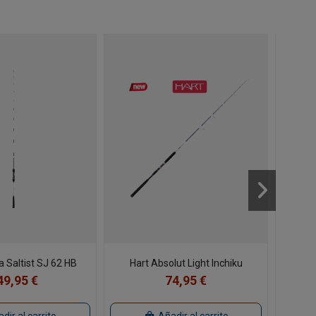
 Saltist SJ 62 HB
Hart Absolut Light Inchiku
Cañ
49,95 €
74,95 €