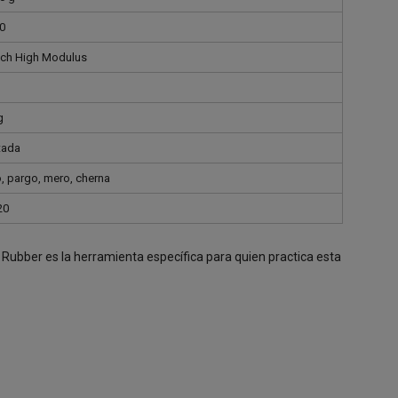
.0
tch High Modulus
g
tada
o, pargo, mero, cherna
20
 Rubber es la herramienta específica para quien practica esta