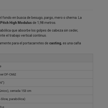
el fondo en busca de besugo, pargo, mero o cherna. La
 Pitch High Modulus
de 1,98 metros.
bólica que absorbe los golpes de cabeza sin ceder,
e el trabajo vertical continuo.
amente para el portacarretes de
casting
, es una caña
e
bber DF-C662
'6")
único), cerrada 153 cm
-Slow, parabólica)
0 g