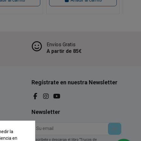
dir al carrito
Añadir al carrito
Envíos Gratis
A partir de 85€
Regístrate en nuestra Newsletter
Newsletter
edir la
iencia en
Suscríbete y descarga el libro "Trucos de