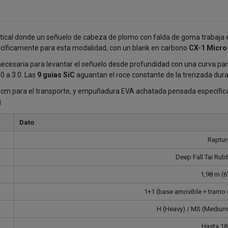
rtical donde un señuelo de cabeza de plomo con falda de goma trabaja 
cíficamente para esta modalidad, con un blank en carbono
CX-1 Micro
cesaria para levantar el señuelo desde profundidad con una curva para
0 a 3.0. Las
9 guías SiC
aguantan el roce constante de la trenzada durant
3 cm para el transporte, y empuñadura EVA achatada pensada específic
.
Dato
Raptur
Deep Fall Tai Ru
1,98 m (6
1+1 (base amovible + tramo 
H (Heavy) / MS (Medium
Hasta 18