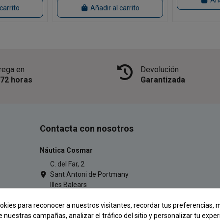
Aña
carrito
Añadir al carrito
rega en
Devolución
/72 horas
Garantizada
Contacta con nosotros
Náutica Cosmar
C. del Far, 2
Sant Antoni de Portmany
Illes Balears
971 34 54 77
okies para reconocer a nuestros visitantes, recordar tus preferencias, m
pescacosmar@gmail.com
e nuestras campañas, analizar el tráfico del sitio y personalizar tu exper