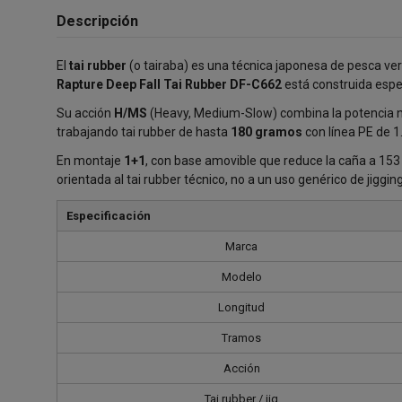
Descripción
El
tai rubber
(o tairaba) es una técnica japonesa de pesca ve
Rapture Deep Fall Tai Rubber DF-C662
está construida espe
Su acción
H/MS
(Heavy, Medium-Slow) combina la potencia ne
trabajando tai rubber de hasta
180 gramos
con línea PE de 1.
En montaje
1+1
, con base amovible que reduce la caña a 15
orientada al tai rubber técnico, no a un uso genérico de jigging
Especificación
Marca
Modelo
Longitud
Tramos
Acción
Tai rubber / jig