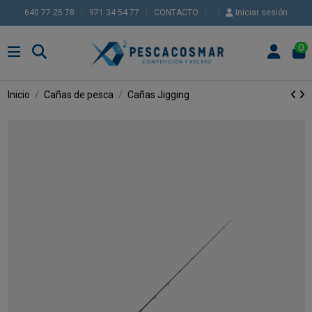
640 77 25 78
971 34 54 77
CONTACTO
Iniciar sesión
0
Inicio
Cañas de pesca
Cañas Jigging