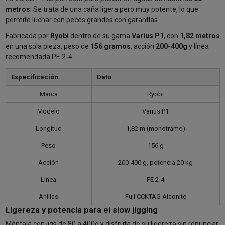
metros
. Se trata de una caña ligera pero muy potente, lo que
permite luchar con peces grandes con garantías.
Fabricada por
Ryobi
dentro de su gama
Varius P1
, con
1,82 metros
en una sola pieza, peso de
156 gramos
, acción
200-400g
y línea
recomendada PE 2-4.
Especificación
Dato
Marca
Ryobi
Modelo
Varius P1
Longitud
1,82 m (monotramo)
Peso
156 g
Acción
200-400 g, potencia 20 kg
Línea
PE 2-4
Anillas
Fuji CCKTAG Alconite
Ligereza y potencia para el slow jigging
Móntala con jigs de 80 a 400g y disfruta de su ligereza sin renunciar