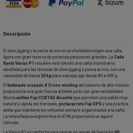
Descripción
El slow jigging y la pesca al vivo en profundidad exigen una caña
ligera con gran reserva de potencia para peces grandes. La
Caña
Ryobi Varius P1
resuelve esto siendo una caña monotramo
diseñada para las técnicas de slow jigging y pesca al vivo, con una
capacidad de hasta
20 kg
para manejar jigs desde 80 a 400 g.
El
bobinado cruzado X Cross-winding
del carbono de alto módulo
proporciona una gran fuerza al blank junto con gran sensibilidad.
Monta
anillas Fuji CCKTAG Alconite
que permiten una salida muy
natural y rápida del trenzado,
portacarrete Fuji DPS
y una práctica
anilla que mantiene los señuelos siempre enganchados a la caña.
La empuñadura ergonómica en EVA proporciona un agarre
cómodo.
La Varius P1 es perfecta para pescar en aguas de hasta los
60