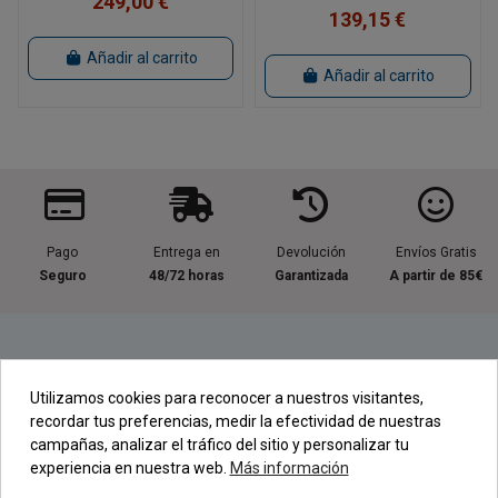
249,00 €
139,15 €
Añadir al carrito
Añadir al carrito
Pago
Entrega en
Devolución
Envíos Gratis
Seguro
48/72 horas
Garantizada
A partir de 85€
Información útil
Utilizamos cookies para reconocer a nuestros visitantes,
recordar tus preferencias, medir la efectividad de nuestras
Contacta con nosotros
campañas, analizar el tráfico del sitio y personalizar tu
experiencia en nuestra web.
Más información