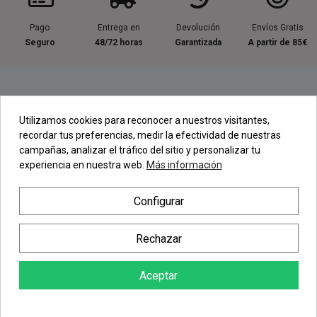
Pago
Entrega en
Devolución
Envíos Gratis
Seguro
48/72 horas
Garantizada
A partir de 85€
Información útil
Utilizamos cookies para reconocer a nuestros visitantes,
recordar tus preferencias, medir la efectividad de nuestras
Contacta con nosotros
campañas, analizar el tráfico del sitio y personalizar tu
experiencia en nuestra web.
Más información
Regístrate en nuestra Newsletter
Configurar
Newsletter
Rechazar
Aceptar
AÑADIR AL CARRITO