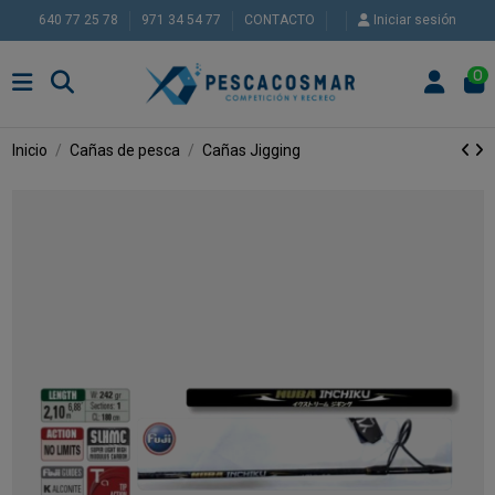
640 77 25 78
971 34 54 77
CONTACTO
Iniciar sesión
0
Inicio
Cañas de pesca
Cañas Jigging