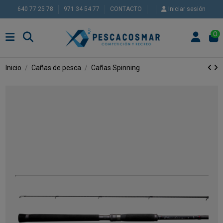
640 77 25 78
971 34 54 77
CONTACTO
Iniciar sesión
0
Inicio
Cañas de pesca
Cañas Spinning