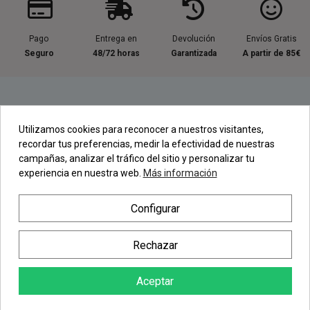
Pago
Entrega en
Devolución
Envíos Gratis
Seguro
48/72 horas
Garantizada
A partir de 85€
Información útil
Utilizamos cookies para reconocer a nuestros visitantes,
recordar tus preferencias, medir la efectividad de nuestras
Contacta con nosotros
campañas, analizar el tráfico del sitio y personalizar tu
experiencia en nuestra web.
Más información
Regístrate en nuestra Newsletter
Configurar
Newsletter
Rechazar
Aceptar
AÑADIR AL CARRITO