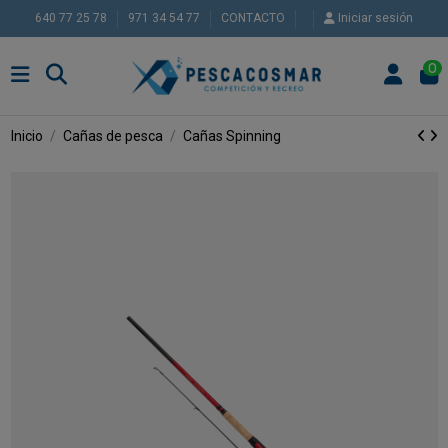
640 77 25 78
971 34 54 77
CONTACTO
Iniciar sesión
0
Inicio
Cañas de pesca
Cañas Spinning