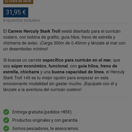
Fuera de stock
31,95 €
Impuestos incluidos
El
Carrete Herculy Stark Troll
eestá diseñado para el curricán
costero, con bobina de grafito, guía hilos, freno de estrella y
chicharra de aviso. ¡Carga 300m de 0.45mm y lánzate al mar con
un desembolso mínimo!
Si buscas un carrete
específico para curricán en el mar
, que
sea
súper económico, funcional
, con
guía hilos, freno de
estrella, chicharra
y una
buena capacidad de línea
, el Herculy
Stark Troll 145 es tu mejor opción para empezar en esta
emocionante modalidad sin gastar mucho. ¡Equípate con él y
lánzate a la aventura del curricán costero!
Entrega gratuita (pedidos +85€).
Productos originales y con garantía.
Somos pescadores, te asesoramos.