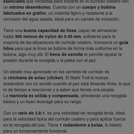
esenciales
que necesitas para iniciarte en el curricán costero con
un
mínimo desembolso
. Cuenta con un
cuerpo y bobina
fabricados en grafito
, un material ligero y resistente a la
corrosión del agua salada, ideal para un carrete de iniciación.
Tiene una
buena capacidad de línea
, capaz de almacenar
hasta
300 metros de nylon de 0.45 mm
, suficiente para la
mayoría de las situaciones de curricán costero. Incorpora un
guía
hilos
para que la línea se bobine de forma más uniforme en la
bobina, algo muy útil. El
freno de estrella
te permite ajustar la
presión durante la recogida o la pelea con el pez.
Un detalle muy apreciado en los carretes de curricán es
la
chicharra de aviso (clicker)
. El Stark Troll la incluye,
avisándote con un sonido cuando el pez está llevando línea, lo que
te da tiempo a reaccionar y a saber que tienes una picada.
La
manivela es sólida y compensada
, ofreciendo una recogida
básica y un buen leverage para su rango.
Con un
ratio de 3.8:1
, es una velocidad de recogida lenta, ideal
para la velocidad típica del curricán costero y para aplicar fuerza
en la recogida del pez. Tiene
1 rodamiento a bolas
, lo básico
para un funcionamiento funcional.