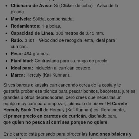
Chicharra de Aviso:
Sí (Clicker de cebo) - Avisa de la
picada.
Manivela:
Sólida, compensada.
Rodamientos:
1 a bolas.
Capacidad de Línea:
300 metros de 0.45 mm.
Ratio:
3.8:1 - Velocidad de recogida lenta, ideal para
curricán.
Peso:
464 gramos.
Fiabilidad:
Contrastada para su rango de precio.
Ideal para:
Iniciación al curricán costero.
Marca:
Herculy (Kali Kunnan).
Si ves barcas o kayaks curricaneando cerca de la costa y te
gustaría probar esa técnica para pescar bonitos, bacoretas, jureles
grandes u otros depredadores, pero crees que necesitas un
equipo muy caro para empezar, ¡piénsalo de nuevo! El
Carrete
Herculy Stark Troll
de Herculy (Kali Kunnan) es, literalmente,
el
primer precio en carretes de curricán
, diseñado para
que
quien no pesca al curri sea porque no quiere
.
Este carrete está pensado para ofrecer las
funciones básicas y