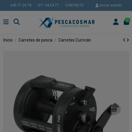
640 77 25 78
971 34 54 77
CONTACTO
Iniciar sesión
0
Inicio
Carretes de pesca
Carretes Curricán