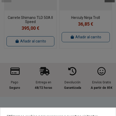
Carrete Shimano TLD 50A II
Herculy Ninja Troll
Speed
36,85 €
395,00 €
Añadir al carrito
Añadir al carrito
Pago
Entrega en
Devolución
Envíos Gratis
Seguro
48/72 horas
Garantizada
A partir de 85€
Información útil