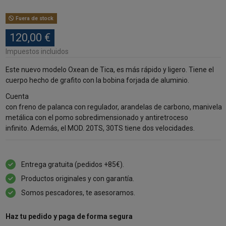
Fuera de stock
120,00 €
Impuestos incluidos
Este nuevo modelo
Oxean
de
Tica
, es más
rápido
y
ligero
. Tiene el
cuerpo hecho de
grafito con la bobina forjada de aluminio.
Cuenta
con
freno
de
palanca
con
regulador
,
arandelas
de
carbono
,
manivela
metálica con el pomo sobredimensionado
y
antiretroceso
infinito.
Además, el
MOD. 20TS, 30TS
tiene
dos velocidades.
Entrega gratuita (pedidos +85€).
Productos originales y con garantía.
Somos pescadores, te asesoramos.
Haz tu pedido y paga de forma segura