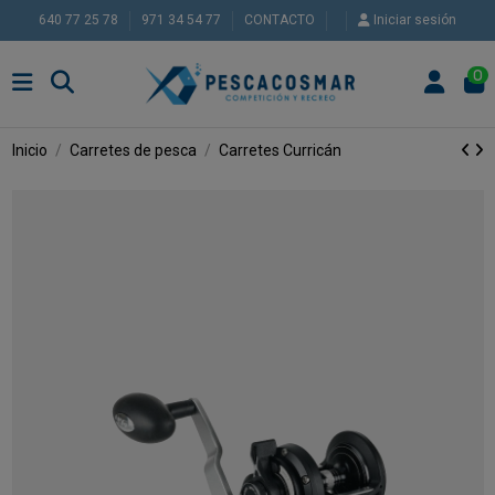
640 77 25 78
971 34 54 77
CONTACTO
Iniciar sesión
0
Inicio
Carretes de pesca
Carretes Curricán