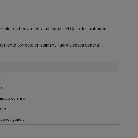
l hilo o la herramienta adecuada. El
Carrete Trabucco
amiento correcto en spinning ligero y pesca general.
o
D
binado con hilo
egro
y pesca general