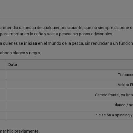
rimer día de pesca de cualquier principiante, que no siempre dispone de
to para montar en la caña y salir a pescar sin pasos adicionales.
ara quienes se
inician
en el mundo de la pesca, sin renunciar a un funcion
cabado blanco y negro.
Dato
Trabucc
Vektor F
Carrete frontal, ya bo
Blanco / n
Iniciación a spinning 
nar hilo previamente.