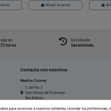
carrito
Añadir al carrito
Aña
rega en
Devolución
/72 horas
Garantizada
Contacta con nosotros
Náutica Cosmar
C. del Far, 2
Sant Antoni de Portmany
Illes Balears
971 34 54 77
okies para reconocer a nuestros visitantes, recordar tus preferencias, m