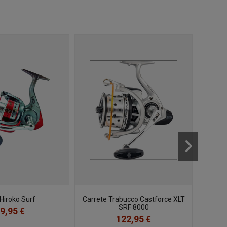
 Hiroko Surf
Carrete Trabucco Castforce XLT
Carret
SRF 8000
9,95 €
122,95 €