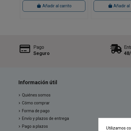
Añadir al carrito
Añadir al 
Pago
Ent
Seguro
48
Información útil
Quiénes somos
Cómo comprar
Forma de pago
Envío y plazos de entrega
Pago a plazos
Utilizamos co