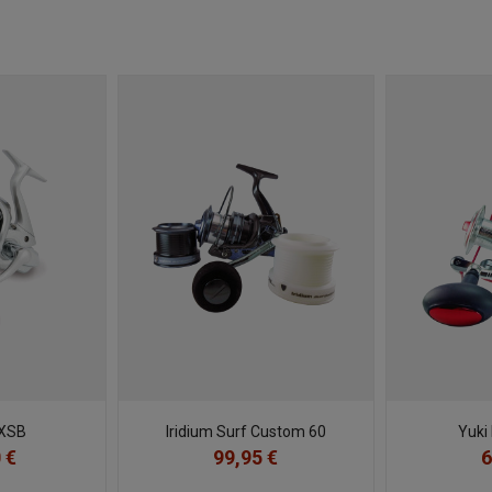
XSB
Iridium Surf Custom 60
Yuki
 €
99,95 €
6