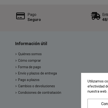
Pago
Ent
Seguro
48
Información útil
Quiénes somos
Cómo comprar
Forma de pago
Envío y plazos de entrega
Pago a plazos
Utilizamos co
Cambios o devoluciones
efectividad d
nuestra web.
Condiciones de contratación
Con