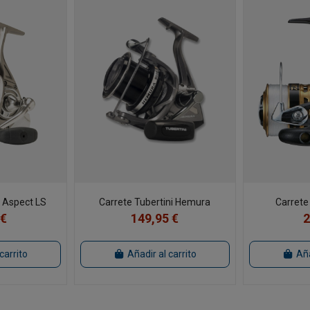
i Aspect LS
Carrete Tubertini Hemura
Carrete
 €
149,95 €
2
carrito
Añadir al carrito
Aña