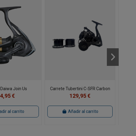
 Daiwa Join Us
Carrete Tubertini C-SFR Carbon
Ir
4,95 €
129,95 €
dir al carrito
Añadir al carrito