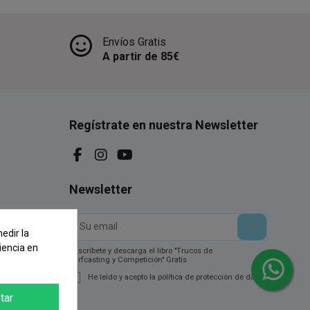
Envíos Gratis
A partir de 85€
Regístrate en nuestra Newsletter
Newsletter
edir la
iencia en
Suscríbete y descarga el libro "Trucos de
Surfcasting y Competición" Gratis
He leído y acepto la política de protección de datos.
tar