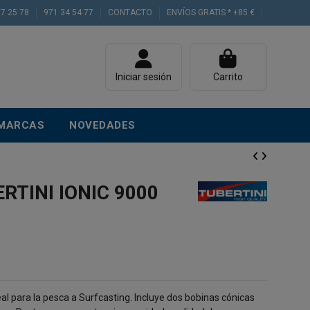
77 25 78
971 34 54 77
CONTACTO
ENVÍOS GRATIS * +85 €
Iniciar sesión
Carrito
MARCAS
NOVEDADES
RTINI IONIC 9000
eal para la pesca a Surfcasting. Incluye dos bobinas cónicas