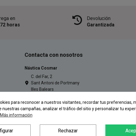
rega en
Devolución
/72 horas
Garantizada
Contacta con nosotros
Náutica Cosmar
C. del Far, 2
Sant Antoni de Portmany
Illes Balears
971 34 54 77
okies para reconocer a nuestros visitantes, recordar tus preferencias, m
pescacosmar@gmail.com
e nuestras campañas, analizar el tráfico del sitio y personalizar tu exper
Más información
figurar
Rechazar
Acep