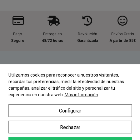
Pago
Entrega en
Devolución
Envíos Gratis
Seguro
48/72 horas
Garantizada
A partir de 85€
Información útil
Utilizamos cookies para reconocer a nuestros visitantes,
recordar tus preferencias, medir la efectividad de nuestras
Contacta con nosotros
campañas, analizar el tráfico del sitio y personalizar tu
experiencia en nuestra web.
Más información
Regístrate en nuestra Newsletter
Configurar
Newsletter
Rechazar