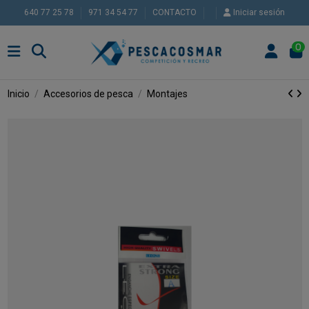
640 77 25 78
971 34 54 77
CONTACTO
Iniciar sesión
0
Inicio
Accesorios de pesca
Montajes