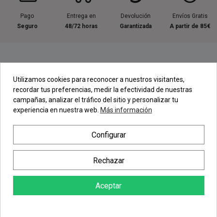
Pago
Entrega en
Devolución
Envíos Gratis
Seguro
48/72 horas
Garantizada
A partir de 85€
Información útil
Utilizamos cookies para reconocer a nuestros visitantes,
recordar tus preferencias, medir la efectividad de nuestras
Contacta con nosotros
campañas, analizar el tráfico del sitio y personalizar tu
experiencia en nuestra web.
Más información
Regístrate en nuestra Newsletter
Configurar
Newsletter
Rechazar
Aceptar
AÑADIR AL CARRITO