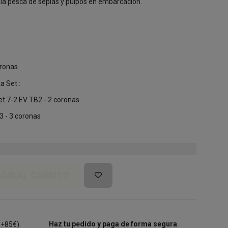
a pesca de sepias y pulpos en embarcación.
ronas.
a Set :
et 7-2 EV TB2 - 2 coronas
B3 - 3 coronas
DIR AL CARRITO
Haz tu pedido y paga de forma segura
 +85€).