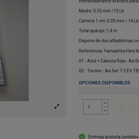
tremendamente efectivo para l
Madre: 0.33 mm /15 Lb
Cameta 1 cm: 0.29 mm / 14 Lb
Total aparejo: 1,4 m
Dispone de dos afiladísimas co
Referencias Yamashita Hato Ik
01 - Azul + Cabeza Roja - Ika S
02 - Tricolor - Ika Set 7-2 EV T
OPCIONES DISPONIBLES:
AÑA
Entrega gratuita (pedidos