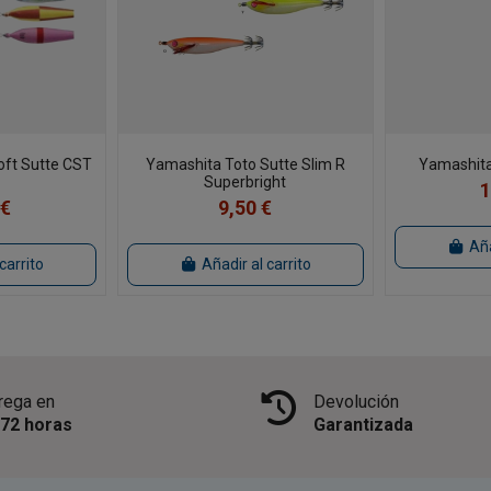
oft Sutte CST
Yamashita Toto Sutte Slim R
Yamashita
Superbright
1
 €
9,50 €
Aña
carrito
Añadir al carrito
rega en
Devolución
/72 horas
Garantizada