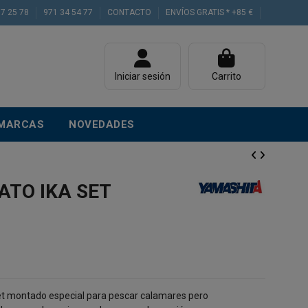
77 25 78
971 34 54 77
CONTACTO
ENVÍOS GRATIS * +85 €
Iniciar sesión
Carrito
MARCAS
NOVEDADES
ATO IKA SET
et montado especial para pescar calamares pero