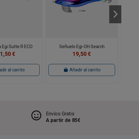
 Egi Sutte R ECO
Señuelo Egi-OH Search
Yam
1,50 €
19,50 €
dir al carrito
Añadir al carrito
Envíos Gratis
A partir de 85€