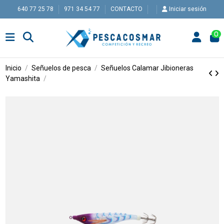
640 77 25 78
971 34 54 77
CONTACTO
Iniciar sesión
0
Inicio
Señuelos de pesca
Señuelos Calamar
Jibioneras
Yamashita