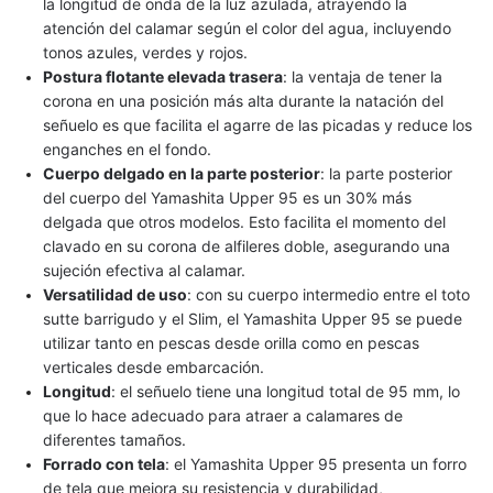
la longitud de onda de la luz azulada, atrayendo la
atención del calamar según el color del agua, incluyendo
tonos azules, verdes y rojos.
Postura flotante elevada trasera
: la ventaja de tener la
corona en una posición más alta durante la natación del
señuelo es que facilita el agarre de las picadas y reduce los
enganches en el fondo.
Cuerpo delgado en la parte posterior
: la parte posterior
del cuerpo del Yamashita Upper 95 es un 30% más
delgada que otros modelos. Esto facilita el momento del
clavado en su corona de alfileres doble, asegurando una
sujeción efectiva al calamar.
Versatilidad de uso
: con su cuerpo intermedio entre el toto
sutte barrigudo y el Slim, el Yamashita Upper 95 se puede
utilizar tanto en pescas desde orilla como en pescas
verticales desde embarcación.
Longitud
: el señuelo tiene una longitud total de 95 mm, lo
que lo hace adecuado para atraer a calamares de
diferentes tamaños.
Forrado con tela
: el Yamashita Upper 95 presenta un forro
de tela que mejora su resistencia y durabilidad,