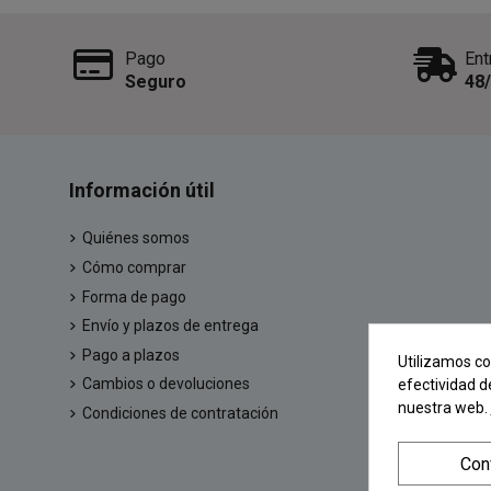
Pago
Ent
Seguro
48
Información útil
Quiénes somos
Cómo comprar
Forma de pago
Envío y plazos de entrega
Pago a plazos
Utilizamos co
Cambios o devoluciones
efectividad d
nuestra web.
Condiciones de contratación
Con