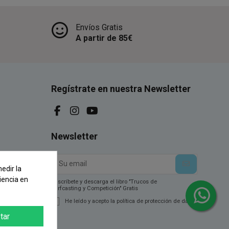
Envíos Gratis
A partir de 85€
Regístrate en nuestra Newsletter
Newsletter
edir la
iencia en
Suscríbete y descarga el libro "Trucos de
Surfcasting y Competición" Gratis
He leído y acepto la política de protección de datos.
tar