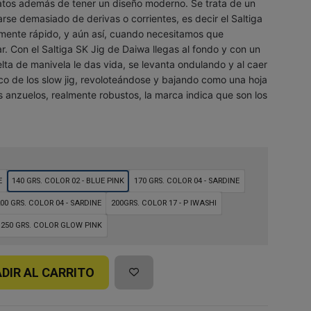
atos además de tener un diseño moderno. Se trata de un
arse demasiado de derivas o corrientes, es decir el Saltiga
amente rápido, y aún así, cuando necesitamos que
r. Con el Saltiga SK Jig de Daiwa llegas al fondo y con un
lta de manivela le das vida, se levanta ondulando y al caer
co de los slow jig, revoloteándose y bajando como una hoja
 anzuelos, realmente robustos, la marca indica que son los
E
140 GRS. COLOR 02 - BLUE PINK
170 GRS. COLOR 04 - SARDINE
00 GRS. COLOR 04 - SARDINE
200GRS. COLOR 17 - P IWASHI
250 GRS. COLOR GLOW PINK
DIR AL CARRITO