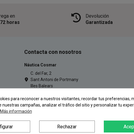
rega en
Devolución
/72 horas
Garantizada
Contacta con nosotros
Náutica Cosmar
C. del Far, 2
Sant Antoni de Portmany
Illes Balears
971 34 54 77
okies para reconocer a nuestros visitantes, recordar tus preferencias, m
info@pescacosmar.com
e nuestras campañas, analizar el tráfico del sitio y personalizar tu exper
Más información
figurar
Rechazar
Acep