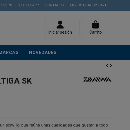
77 25 78
971 34 54 77
CONTACTO
ENVÍOS GRATIS * +85 €
Iniciar sesión
Carrito
MARCAS
NOVEDADES
LTIGA SK
 un slow jig que reúne unas cualidades que gustan a todo