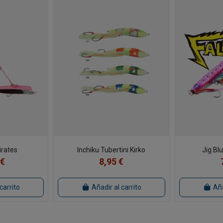
irates
Inchiku Tubertini Kirko
Jig Bl
 €
8,95 €
carrito
Añadir al carrito
Aña