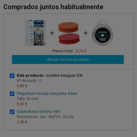
Comprados juntos habitualmente
+
+
Precio total:
9,70 €
Añadir los tres al carrito
Este producto:
Jurelera Seaguar 206
Nº Anzuelo: 11
6,85 €
Plegadora Circular neopreno Asari
Talla: 60 mm
0,50 €
Cable Acero Bobina 10m
Resistencia - Lbs - NUEVO: 20 Lbs.
2,35 €