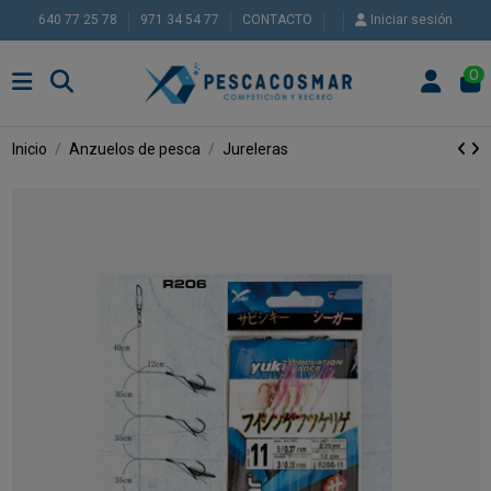
640 77 25 78
971 34 54 77
CONTACTO
Iniciar sesión
0
Inicio
Anzuelos de pesca
Jureleras