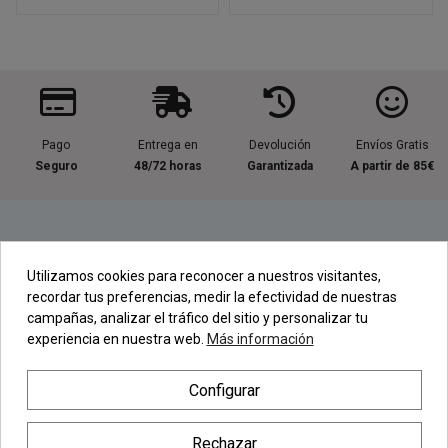
Pago
Entrega en
Devolución
Envíos Gratis
Seguro
48/72 horas
Garantizada
A partir de 85€
Información útil
Utilizamos cookies para reconocer a nuestros visitantes,
recordar tus preferencias, medir la efectividad de nuestras
Contacta con nosotros
campañas, analizar el tráfico del sitio y personalizar tu
experiencia en nuestra web.
Más información
Regístrate en nuestra Newsletter
Configurar
Newsletter
Rechazar