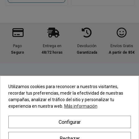
Pago
Entrega en
Devolución
Envíos Gratis
Seguro
48/72 horas
Garantizada
A partir de 85€
Información útil
Utilizamos cookies para reconocer a nuestros visitantes,
recordar tus preferencias, medir la efectividad de nuestras
Contacta con nosotros
campañas, analizar el tráfico del sitio y personalizar tu
experiencia en nuestra web.
Más información
Regístrate en nuestra Newsletter
Configurar
Newsletter
Rechazar