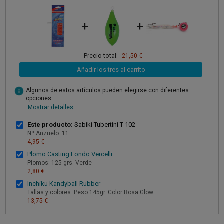
+
+
Precio total:
21,50 €
Añadir los tres al carrito
info
Algunos de estos artículos pueden elegirse con diferentes
opciones
Mostrar detalles
Este producto:
Sabiki Tubertini T-102
Nº Anzuelo: 11
4,95 €
Plomo Casting Fondo Vercelli
Plomos: 125 grs. Verde
2,80 €
Inchiku Kandyball Rubber
Tallas y colores: Peso 145gr. Color Rosa Glow
13,75 €