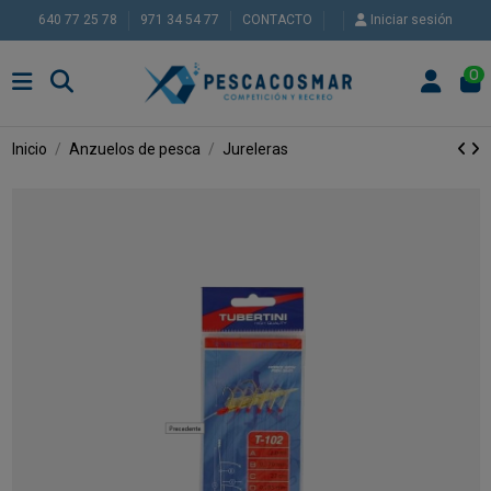
640 77 25 78
971 34 54 77
CONTACTO
Iniciar sesión
0
Inicio
Anzuelos de pesca
Jureleras