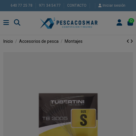
640 77 25 78
971 34 54 77
CONTACTO
Iniciar sesión
0
Inicio
Accesorios de pesca
Montajes