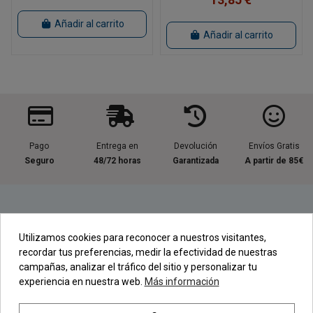
Añadir al carrito
Añadir al carrito
Pago
Entrega en
Devolución
Envíos Gratis
Seguro
48/72 horas
Garantizada
A partir de 85€
Información útil
Utilizamos cookies para reconocer a nuestros visitantes,
recordar tus preferencias, medir la efectividad de nuestras
Contacta con nosotros
campañas, analizar el tráfico del sitio y personalizar tu
experiencia en nuestra web.
Más información
Regístrate en nuestra Newsletter