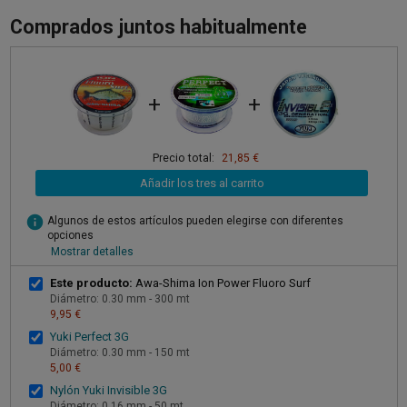
Comprados juntos habitualmente
+
+
Precio total:
21,85 €
Añadir los tres al carrito
info
Algunos de estos artículos pueden elegirse con diferentes
opciones
Mostrar detalles
Este producto:
Awa-Shima Ion Power Fluoro Surf
Diámetro: 0.30 mm - 300 mt
9,95 €
Yuki Perfect 3G
Diámetro: 0.30 mm - 150 mt
5,00 €
Nylón Yuki Invisible 3G
Diámetro: 0.16 mm - 50 mt