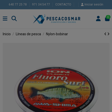
640 77 25 78
971 34 54 77
CONTACTO
Iniciar sesión
0
Inicio
Líneas de pesca
Nylon-bobinar