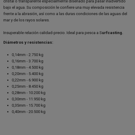
cristal o transparente especialmente diseñado para pasar inadvertido
bajo el agua. Su composición le confiere una muy elevada resistencia
frente a la abrasión, así como a las duras condiciones de las aguas del
mar y de los rayos solares.
Insuperable relación calidad-precio. Ideal para pesca a S
urfcasting.
Diámetros y resistencias:
0,14mm - 2.750 kg
0,16mm - 3.700 kg
0,18mm - 4.500 kg
0,20mm - 5.400 kg
0,22mm - 6.900 kg
0,25mm - 8.450 kg
0,28mm - 10.200 kg
0,30mm - 11.950 kg
0,35mm - 15.700 kg
0,40mm - 20.500 kg