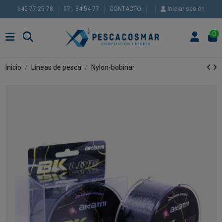
640 77 25 78
971 34 54 77
CONTACTO
Iniciar sesión
0
Inicio
Líneas de pesca
Nylon-bobinar