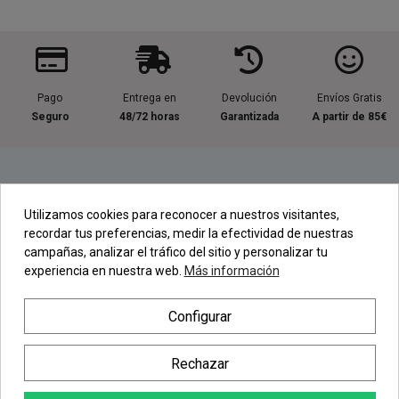
Pago
Entrega en
Devolución
Envíos Gratis
Seguro
48/72 horas
Garantizada
A partir de 85€
Información útil
Utilizamos cookies para reconocer a nuestros visitantes,
recordar tus preferencias, medir la efectividad de nuestras
Contacta con nosotros
campañas, analizar el tráfico del sitio y personalizar tu
experiencia en nuestra web.
Más información
Regístrate en nuestra Newsletter
Configurar
Newsletter
Rechazar