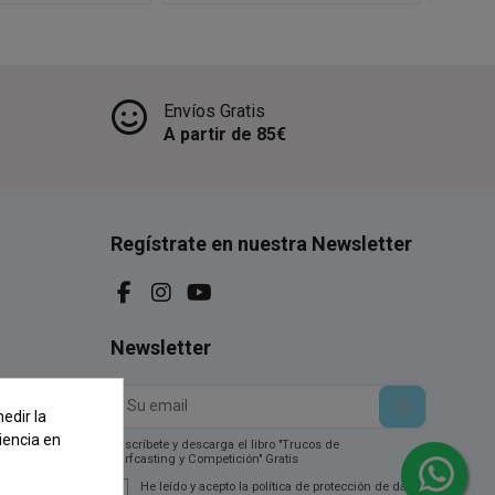
Envíos Gratis
A partir de 85€
Regístrate en nuestra Newsletter
Newsletter
edir la
iencia en
Suscríbete y descarga el libro "Trucos de
Surfcasting y Competición" Gratis
He leído y acepto la política de protección de datos.