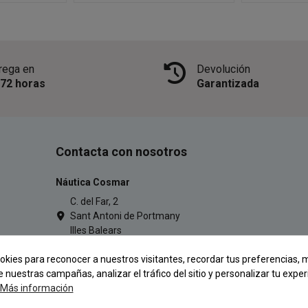
rega en
Devolución
/72 horas
Garantizada
Contacta con nosotros
Náutica Cosmar
C. del Far, 2
Sant Antoni de Portmany
Illes Balears
971 34 54 77
okies para reconocer a nuestros visitantes, recordar tus preferencias, m
pescacosmar@gmail.com
e nuestras campañas, analizar el tráfico del sitio y personalizar tu exper
Más información