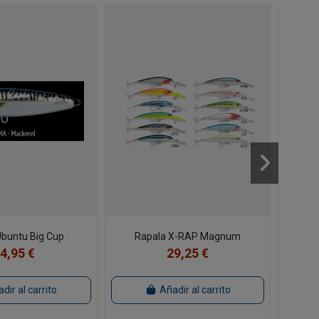
Ubuntu Big Cup
Rapala X-RAP Magnum
E
4,95 €
29,25 €
dir al carrito
Añadir al carrito