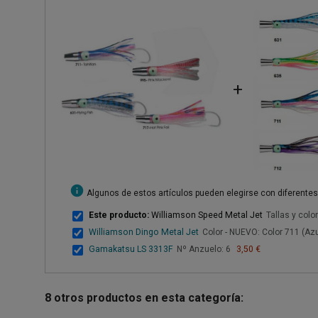
+
info
Algunos de estos artículos pueden elegirse con diferente
Este producto:
Williamson Speed Metal Jet
Tallas y colo
Williamson Dingo Metal Jet
Color - NUEVO: Color 711 (Azu
Gamakatsu LS 3313F
Nº Anzuelo: 6
3,50 €
8 otros productos en esta categoría: