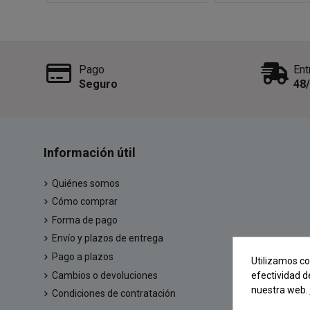
Pago
Ent
Seguro
48
Información útil
Quiénes somos
Cómo comprar
Forma de pago
Envío y plazos de entrega
Pago a plazos
Utilizamos co
Cambios o devoluciones
efectividad d
nuestra web.
Condiciones de contratación