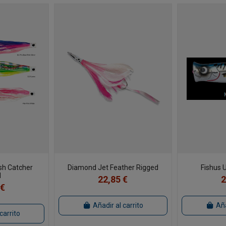
ish Catcher
Diamond Jet Feather Rigged
Fishus 
d
22,85 €
2
 €
Añadir al carrito
Aña
carrito