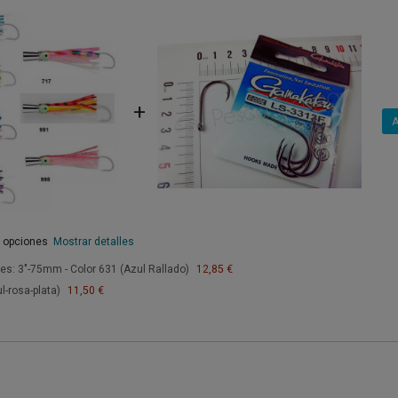
+
A
s opciones
Mostrar detalles
res: 3"-75mm - Color 631 (Azul Rallado)
12,85 €
l-rosa-plata)
11,50 €