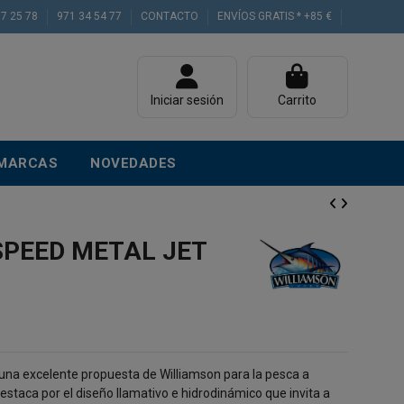
77 25 78
971 34 54 77
CONTACTO
ENVÍOS GRATIS * +85 €
Iniciar sesión
Carrito
MARCAS
NOVEDADES
SPEED METAL JET
 una excelente propuesta de Williamson para la pesca a
destaca por el diseño llamativo e hidrodinámico que invita a