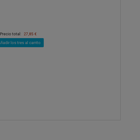
Precio total:
27,85 €
ñadir los tres al carrito