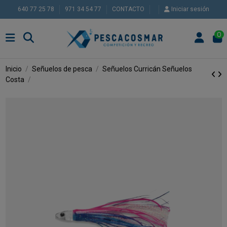
640 77 25 78
971 34 54 77
CONTACTO
Iniciar sesión
0
Inicio
Señuelos de pesca
Señuelos Curricán
Señuelos
Costa