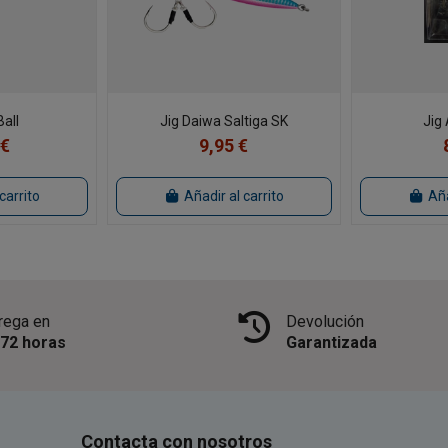
Ball
Jig Daiwa Saltiga SK
Jig
 €
9,95 €
carrito
Añadir al carrito
Aña
rega en
Devolución
/72 horas
Garantizada
Contacta con nosotros