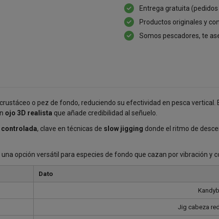
Entrega gratuita (pedidos
Productos originales y con
Somos pescadores, te as
o crustáceo o pez de fondo, reduciendo su efectividad en pesca vertical. 
un
ojo 3D realista
que añade credibilidad al señuelo.
 controlada
, clave en técnicas de
slow jigging
donde el ritmo de desce
 una opción versátil para especies de fondo que cazan por vibración y co
Dato
Kandyb
Jig cabeza red