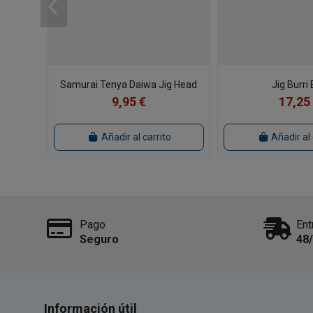
Samurai Tenya Daiwa Jig Head
Jig Burri 
9,95 €
17,25
Añadir al carrito
Añadir al 
Pago
Ent
Seguro
48
Información útil