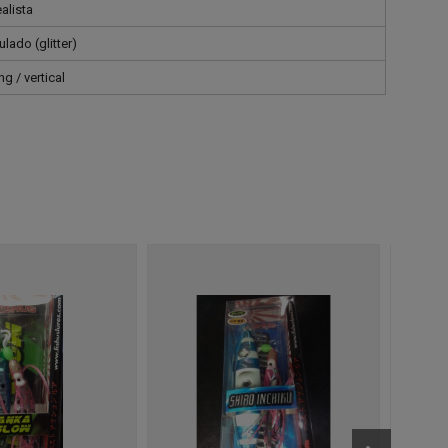
alista
lado (glitter)
g / vertical