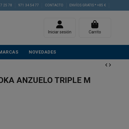
77 25 78
971 34 54 77
CONTACTO
ENVÍOS GRATIS * +85 €
Iniciar sesión
Carrito
MARCAS
NOVEDADES
OKA ANZUELO TRIPLE M