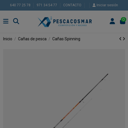
640 77 25 78
971 34 54 77
CONTACTO
Iniciar sesión
0
Inicio
Cañas de pesca
Cañas Spinning