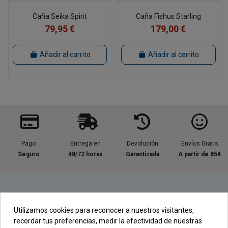
Caña Seika Spirit
Caña Fishus Starling
79,95 €
179,00 €
Añadir al carrito
Añadir al carrito
Pago
Entrega en
Devolución
Envíos Gratis
Seguro
48/72 horas
Garantizada
A partir de 85€
Información útil
Utilizamos cookies para reconocer a nuestros visitantes,
recordar tus preferencias, medir la efectividad de nuestras
Contacta con nosotros