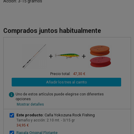
Acción: 3-15 gramos
Comprados juntos habitualmente
+
+
Precio total:
47,30 €
Añadir los tres al carrito
info
Uno de estos artículos puede elegirse con diferentes
opciones
Mostrar detalles
Este producto:
Caña Yokozuna Rock Fishing
Tamaño y acción: 2.10 mt. - 3/15 gr
34,95 €
Rapala Original Flotante