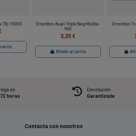
ini TB-100SS
Emerillon Asari Triple Neg+Bolita-
Emerillon T
900
€
3,25 €
carrito
Añadir al carrito
Aña
rega en
Devolución
/72 horas
Garantizada
Contacta con nosotros