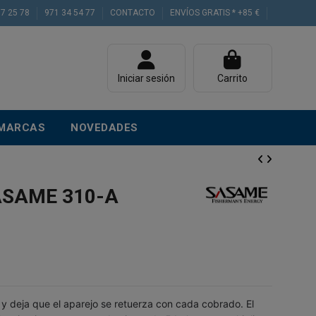
77 25 78
971 34 54 77
CONTACTO
ENVÍOS GRATIS * +85 €
Iniciar sesión
Carrito
MARCAS
NOVEDADES
ASAME 310-A
 y deja que el aparejo se retuerza con cada cobrado. El