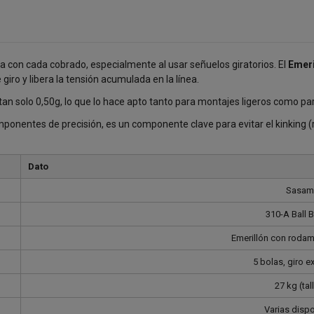
za con cada cobrado, especialmente al usar señuelos giratorios. El
Emeri
 giro y libera la tensión acumulada en la línea.
tan solo 0,50g, lo que lo hace apto tanto para montajes ligeros como para
onentes de precisión, es un componente clave para evitar el kinking (r
Dato
Sasam
310-A Ball 
Emerillón con rodam
5 bolas, giro e
27 kg (tal
Varias disp