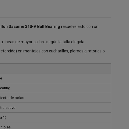
llón Sasame 310-A Ball Bearing
resuelve esto con un
 líneas de mayor calibre según la talla elegida.
etorcido) en montajes con cucharillas, plomos giratorios o
e
Bearing
iento de bolas
xtra suave
la 1)
onibles