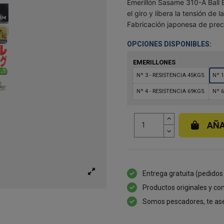
Emerillón Sasame 310-A Ball 
el giro y libera la tensión de 
Fabricación japonesa de precis
OPCIONES DISPONIBLES:
EMERILLONES
Nº 3 - RESISTENCIA 45KGS.
Nº 1
Nº 4 - RESISTENCIA 69KGS.
Nº 6
AÑA
Entrega gratuita (pedidos
Productos originales y con
Somos pescadores, te as