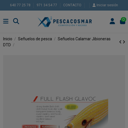
640 77 25 78
971 34 54 77
CONTACTO
Iniciar sesión
0
Inicio
Señuelos de pesca
Señuelos Calamar
Jibioneras
DTD