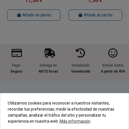
11,30 €
7,30 €
Añadir al carrito
Añadir al carrito
Pago
Entrega en
Devolución
Envíos Gratis
Seguro
48/72 horas
Garantizada
A partir de 85€
Información útil
Utilizamos cookies para reconocer a nuestros visitantes,
recordar tus preferencias, medir la efectividad de nuestras
Contacta con nosotros
campañas, analizar el tráfico del sitio y personalizar tu
experiencia en nuestra web.
Más información