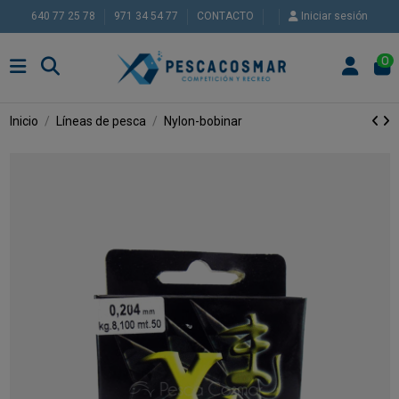
640 77 25 78
971 34 54 77
CONTACTO
Iniciar sesión
0
Inicio
Líneas de pesca
Nylon-bobinar