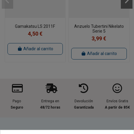
Gamakatsu LS 2011F
Anzuelo Tubertini Nikelato
Serie 5
4,50 €
3,99 €
Añadir al carrito
Añadir al carrito
Pago
Entrega en
Devolución
Envíos Gratis
Seguro
48/72 horas
Garantizada
A partir de 85€
Información útil