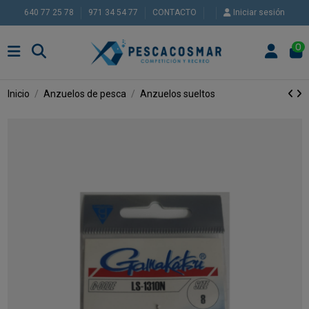
640 77 25 78
971 34 54 77
CONTACTO
Iniciar sesión
0
Inicio
Anzuelos de pesca
Anzuelos sueltos