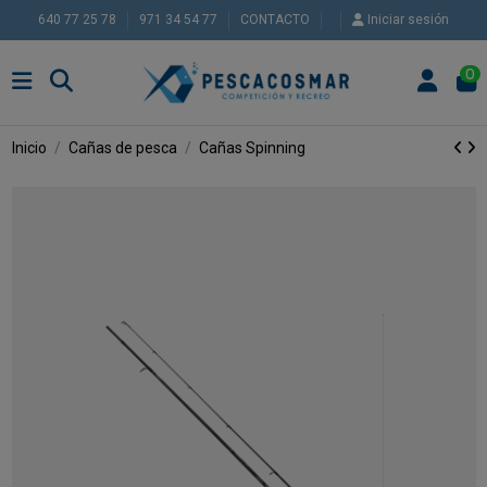
640 77 25 78
971 34 54 77
CONTACTO
Iniciar sesión
0
Inicio
Cañas de pesca
Cañas Spinning