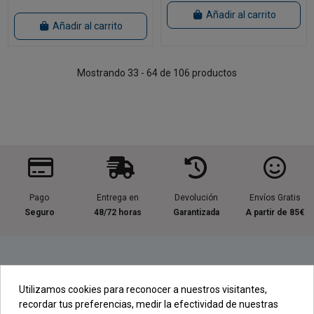
Añadir al carrito
Añadir al carrito
Mostrando 33 - 64 de 106 productos
Pago
Entrega en
Devolución
Envíos Gratis
Seguro
48/72 horas
Garantizada
A partir de 85€
Información útil
Utilizamos cookies para reconocer a nuestros visitantes,
recordar tus preferencias, medir la efectividad de nuestras
Contacta con nosotros