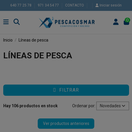
640 77 25 78
971 34 54 77
CONTACTO
Iniciar sesión
0
Inicio
Líneas de pesca
LÍNEAS DE PESCA
FILTRAR
Hay 106 productos en stock
Ordenar por:
Novedades
Ver productos anteriores